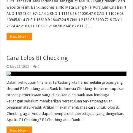
Kurs Transaksi Bank Indonesia Tanggal 25 Mei 2023 yang diambil dari
website resmi Bank Indonesia. No Mata Uang Nilai Kurs Jual Kurs Beli 1
AUD 1 9843.04 9742.14 2 BND 1 11118.18 11003.47 3 CAD 1 11059.08
10945.81 4 CHF 1 16619.9 16447.24 5 CNH 1 2122.05 2100.72 6 CNY 1
2124.42 2103.11 7 DKK 1 2168.56 2146.67 8 EUR …
Read More »
Cara Lolos BI Checking
May 23, 2023
0
Dalam kehidupan finansial, terkadang kita harus melalui proses yang
disebut BI Checking atau Bank Indonesia Checking. Hal ini merupakan
proses pemeriksaan yang dilakukan oleh bank atau lembaga
keuangan sebelum memberikan persetujuan terkait pengajuan
pinjaman atau kredit. Artikel ini akan membahas cara untuk lolos BI
Checking agar Anda dapat memperoleh persetujuan yang diinginkan.
Apa itu BI Checking? BI Checking atau Bank …
Read More »