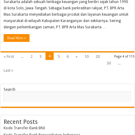
Surakarta adalah sebuah lembaga keuangan yang berdiri sejak tahun 1990
di kota Solo, Jawa Tengah. Sebagai bank perkreditan rakyat, PT. BPR Arta
Mas Surakarta menyediakan berbagai produk dan layanan keuangan untuk
masyarakat di wilayah Kabupaten Karanganyar dan sekitarnya. Seiring
dengan perkembangan zaman, PT. BPR Arta Mas Surakarta …
Read More »
4
« First
...
2
3
5
6
»
10
20
Page 4 of 115
30
...
Last »
Search
Recent Posts
Kode Transfer Bank BNI
Kode Transfer Bank Persyarikatan Indonesia