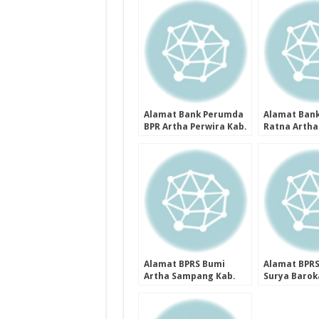
(Perseroda)
Malang Prov
Timur
Alamat Bank Perumda
Alamat Bank
BPR Artha Perwira Kab.
Ratna Artha
Purbalingga Provinsi
Kota Bandun
Jawa Tengah
Jawa Barat
Alamat BPRS Bumi
Alamat BPRS
Artha Sampang Kab.
Surya Barok
Cilacap Provinsi Jawa
Semarang Pr
Tengah
Jawa Tenga