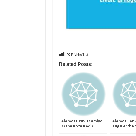
Post Views:
3
Related Posts:
Alamat BPRS Tanmiya
Alamat Bank
Artha Kota Kediri
Tugu Artha 
Provinsi Jawa Timur
Kota Malan