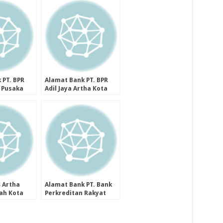
 Kota
Kab. Sampang Provinsi
insi Jawa
Jawa Timur
 PT. BPR
Alamat Bank PT. BPR
 Pusaka
Adil Jaya Artha Kota
g Provinsi
Semarang Provinsi
Jawa Tengah
 Artha
Alamat Bank PT. Bank
ah Kota
Perkreditan Rakyat
ovinsi
Bina Usaha Dana Kab.
h
Flores Timur Provinsi
Nusa Tenggara Timur