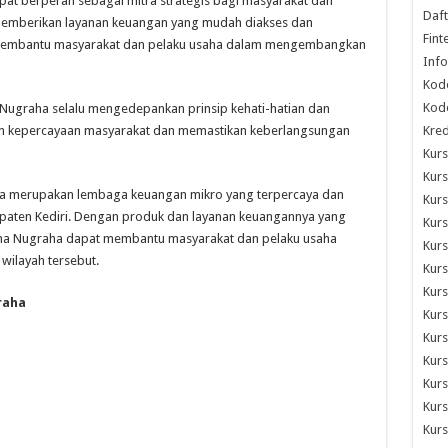
apat berperan sebagai mitra strategis bagi masyarakat dan
Daft
 memberikan layanan keuangan yang mudah diakses dan
Fint
 membantu masyarakat dan pelaku usaha dalam mengembangkan
Info
Kod
Kode
 Nugraha selalu mengedepankan prinsip kehati-hatian dan
gun kepercayaan masyarakat dan memastikan keberlangsungan
Kred
Kurs
Kurs
ha merupakan lembaga keuangan mikro yang terpercaya dan
Kurs
aten Kediri. Dengan produk dan layanan keuangannya yang
Kurs
tha Nugraha dapat membantu masyarakat dan pelaku usaha
Kur
ilayah tersebut.
Kurs
Kurs
raha
Kurs
Kurs
Kurs
Kurs
Kurs
Kurs