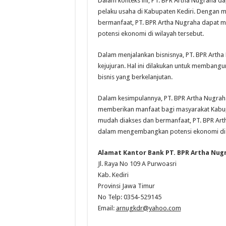
Dalam konteks ini, PT. BPR Artha Nugraha d
pelaku usaha di Kabupaten Kediri. Dengan
bermanfaat, PT. BPR Artha Nugraha dapat
potensi ekonomi di wilayah tersebut.
Dalam menjalankan bisnisnya, PT. BPR Artha
kejujuran. Hal ini dilakukan untuk memban
bisnis yang berkelanjutan.
Dalam kesimpulannya, PT. BPR Artha Nugra
memberikan manfaat bagi masyarakat Kabup
mudah diakses dan bermanfaat, PT. BPR Ar
dalam mengembangkan potensi ekonomi di w
Alamat Kantor Bank PT. BPR Artha Nug
Jl. Raya No 109 A Purwoasri
Kab. Kediri
Provinsi Jawa Timur
No Telp: 0354-529145
Email:
arnugkdr@yahoo.com