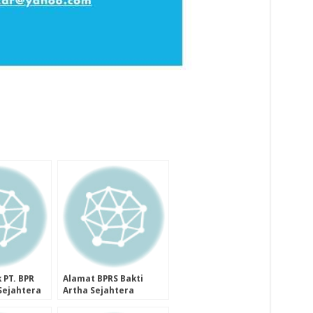
 PT. BPR
Alamat BPRS Bakti
Sejahtera
Artha Sejahtera
g
Sampang Perseroda