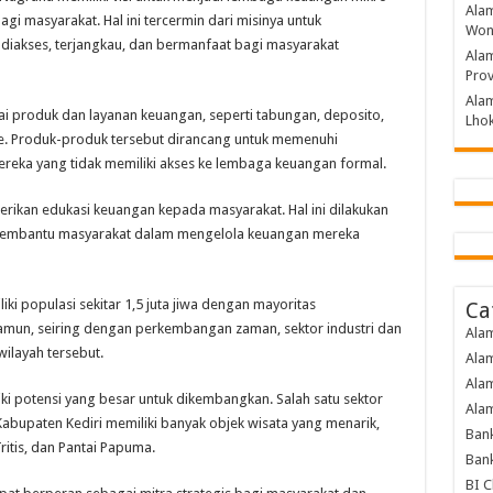
Alam
i masyarakat. Hal ini tercermin dari misinya untuk
Won
iakses, terjangkau, dan bermanfaat bagi masyarakat
Alam
Prov
Alam
 produk dan layanan keuangan, seperti tabungan, deposito,
Lho
nce. Produk-produk tersebut dirancang untuk memenuhi
ereka yang tidak memiliki akses ke lembaga keuangan formal.
erikan edukasi keuangan kepada masyarakat. Hal ini dilakukan
 membantu masyarakat dalam mengelola keuangan mereka
ki populasi sekitar 1,5 juta jiwa dengan mayoritas
Ca
Namun, seiring dengan perkembangan zaman, sektor industri dan
Ala
ilayah tersebut.
Ala
Ala
ki potensi yang besar untuk dikembangkan. Salah satu sektor
Alam
Kabupaten Kediri memiliki banyak objek wisata yang menarik,
Bank
ritis, dan Pantai Papuma.
Bank
BI C