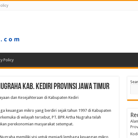
olicy
cy Policy
Sea
ugraha Kab. Kediri Provinsi Jawa Timur
aan dan Kesejahteraan di Kabupaten Kediri
ga keuangan mikro yang berdiri sejak tahun 1997 di Kabupaten
Re
erkemuka di wilayah tersebut, PT. BPR Artha Nugraha telah
Alam
ukan perekonomian masyarakat setempat.
Prov
Kode
 Nugraha memiliki visi untuk menjadi lembaga keuangan mikro