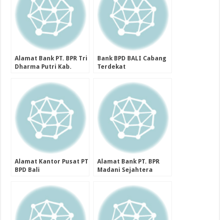
Alamat Bank PT. BPR Tri
Bank BPD BALI Cabang
Dharma Putri Kab.
Terdekat
Klungkung Provinsi Bali
Alamat Kantor Pusat PT
Alamat Bank PT. BPR
BPD Bali
Madani Sejahtera
Abadi Kota Yogyakarta
Provinsi Daerah
Istimewa Yogyakarta