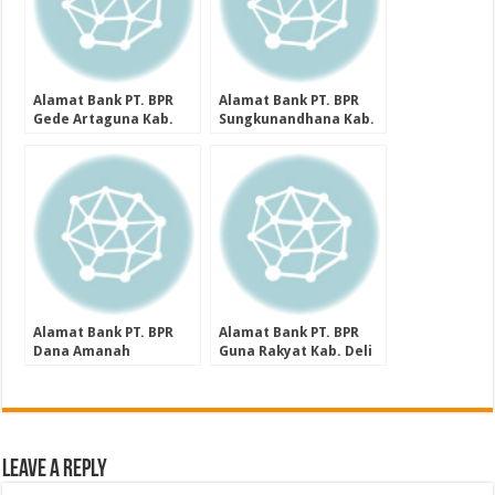
Alamat Bank PT. BPR
Alamat Bank PT. BPR
Gede Artaguna Kab.
Sungkunandhana Kab.
Subang Provinsi Jawa
Pati Provinsi Jawa
Barat
Tengah
Alamat Bank PT. BPR
Alamat Bank PT. BPR
Dana Amanah
Guna Rakyat Kab. Deli
(Perseroda) Kab.
Serdang Provinsi
Pelalawan Provinsi Riau
Sumatera Utara
Leave a Reply