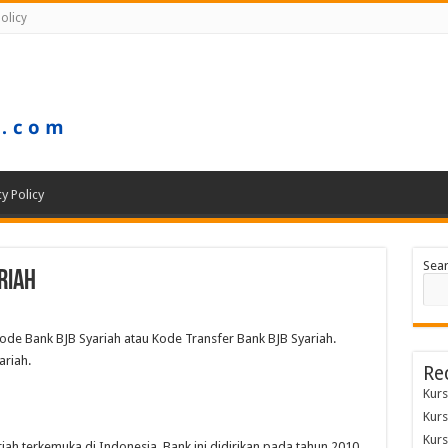
olicy
cy Policy
Sea
riah
de Bank BJB Syariah atau Kode Transfer Bank BJB Syariah.
ariah.
Re
Kurs
Kurs
Kurs
iah terkemuka di Indonesia. Bank ini didirikan pada tahun 2010