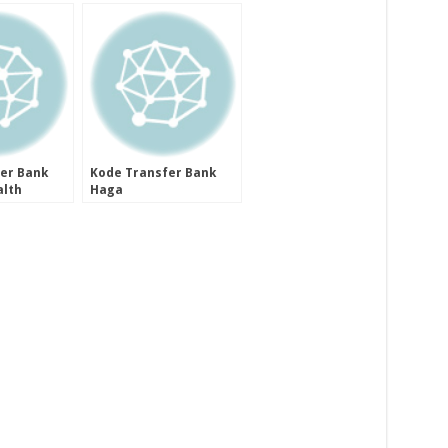
er Bank
Kode Transfer Bank
lth
Haga