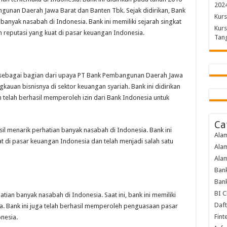
202
unan Daerah Jawa Barat dan Banten Tbk. Sejak didirikan, Bank
Kurs
 banyak nasabah di Indonesia. Bank ini memiliki sejarah singkat
Kurs
reputasi yang kuat di pasar keuangan Indonesia.
Tang
0 sebagai bagian dari upaya PT Bank Pembangunan Daerah Jawa
auan bisnisnya di sektor keuangan syariah. Bank ini didirikan
 telah berhasil memperoleh izin dari Bank Indonesia untuk
Ca
asil menarik perhatian banyak nasabah di Indonesia. Bank ini
Ala
t di pasar keuangan Indonesia dan telah menjadi salah satu
Ala
Ala
Bank
Bank
BI C
atian banyak nasabah di Indonesia. Saat ini, bank ini memiliki
Daft
sia. Bank ini juga telah berhasil memperoleh penguasaan pasar
Fint
nesia.