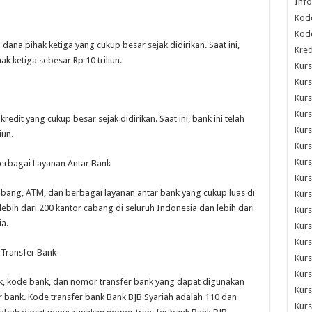
Info
Kod
Kode
ana pihak ketiga yang cukup besar sejak didirikan. Saat ini,
Kred
k ketiga sebesar Rp 10 triliun.
Kurs
Kurs
Kurs
Kurs
redit yang cukup besar sejak didirikan. Saat ini, bank ini telah
Kur
iun.
Kurs
Kurs
Berbagai Layanan Antar Bank
Kurs
cabang, ATM, dan berbagai layanan antar bank yang cukup luas di
Kurs
i lebih dari 200 kantor cabang di seluruh Indonesia dan lebih dari
Kurs
a.
Kurs
Kurs
Transfer Bank
Kurs
Kurs
nk, kode bank, dan nomor transfer bank yang dapat digunakan
Kur
r bank. Kode transfer bank Bank BJB Syariah adalah 110 dan
Kurs