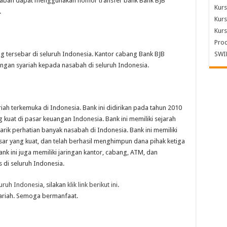
asabah dapat menggunakan nomor transfer bank Bank BJB
Kurs
.
Kurs
Kurs
Pro
g tersebar di seluruh Indonesia. Kantor cabang Bank BJB
SWI
ngan syariah kepada nasabah di seluruh Indonesia.
iah terkemuka di Indonesia. Bank ini didirikan pada tahun 2010
kuat di pasar keuangan Indonesia. Bank ini memiliki sejarah
arik perhatian banyak nasabah di Indonesia. Bank ini memiliki
ar yang kuat, dan telah berhasil menghimpun dana pihak ketiga
nk ini juga memiliki jaringan kantor, cabang, ATM, dan
 di seluruh Indonesia.
luruh Indonesia
, silakan
klik link berikut ini
.
yariah. Semoga bermanfaat.