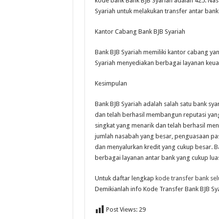
kode bank Bank BJB Syariah adalah 425. N
Syariah untuk melakukan transfer antar bank
Kantor Cabang Bank BJB Syariah
Bank BJB Syariah memiliki kantor cabang yan
Syariah menyediakan berbagai layanan keua
Kesimpulan
Bank BJB Syariah adalah salah satu bank syar
dan telah berhasil membangun reputasi yang 
singkat yang menarik dan telah berhasil men
jumlah nasabah yang besar, penguasaan pas
dan menyalurkan kredit yang cukup besar. Ba
berbagai layanan antar bank yang cukup luas
Untuk daftar lengkap
kode transfer bank se
Demikianlah info Kode Transfer Bank BJB S
Post Views:
29