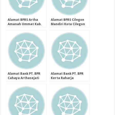
Alamat BPRS Artha
Alamat BPRS Cilegon
Amanah Ummat Kab.
Mandiri Kota Cilegon
Semarang Provinsi
Provinsi Banten
Jawa Tengah
Alamat Bank PT. BPR
Alamat Bank PT. BPR
Cahaya Arthasejati
Kerta Raharja
Kab. Tangerang
Gemilang (Perseroda)
Provinsi Banten
Kab. Tangerang
Provinsi Banten